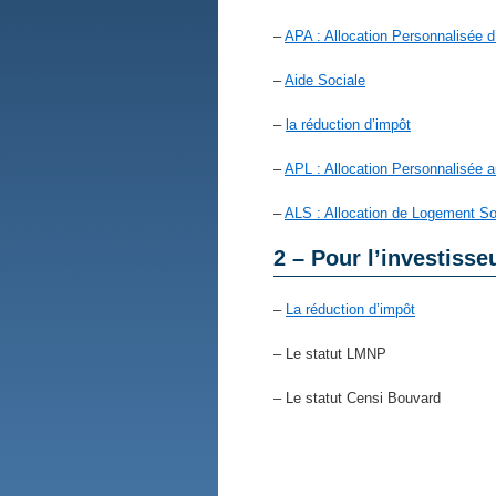
–
APA : Allocation Personnalisée 
–
Aide Sociale
–
la réduction d’impôt
–
APL : Allocation Personnalisée 
–
ALS : Allocation de Logement So
2 – Pour l’investiss
–
La réduction d’impôt
– Le statut LMNP
– Le statut Censi Bouvard