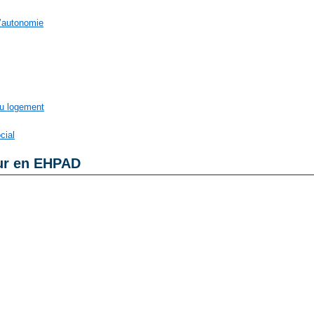
d’autonomie
au logement
cial
eur en EHPAD